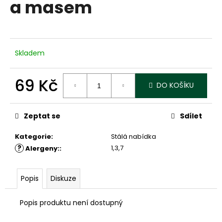
a masem
a
j
í
t
Skladem
?
69 Kč
DO KOŠÍKU
Měrná
cena:
HLEDAT
Zeptat se
Sdílet
Kategorie
:
Stálá nabídka
?
1,3,7
Alergeny:
:
D
o
p
Popis
Diskuze
o
r
Popis produktu není dostupný
u